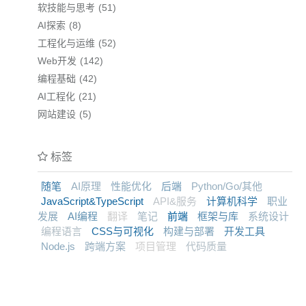
软技能与思考
51
AI探索
8
工程化与运维
52
Web开发
142
编程基础
42
AI工程化
21
网站建设
5
标签
随笔
AI原理
性能优化
后端
Python/Go/其他
JavaScript&TypeScript
API&服务
计算机科学
职业
发展
AI编程
翻译
笔记
前端
框架与库
系统设计
编程语言
CSS与可视化
构建与部署
开发工具
Node.js
跨端方案
项目管理
代码质量