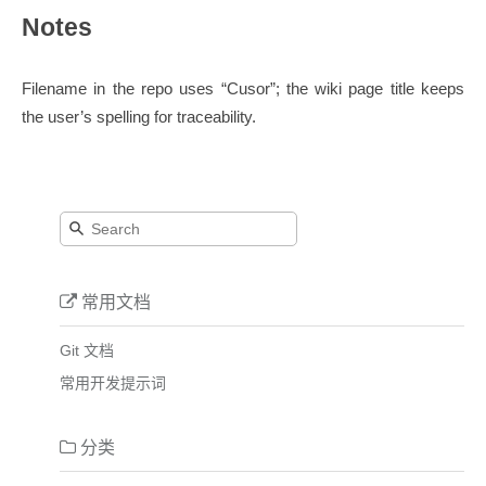
Notes
Filename in the repo uses “Cusor”; the wiki page title keeps
the user’s spelling for traceability.
常用文档
Git 文档
常用开发提示词
分类