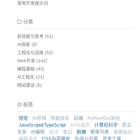
常用开发提示词
分类
软技能与思考
51
AI探索
8
工程化与运维
52
Web开发
142
编程基础
42
AI工程化
21
网站建设
5
标签
随笔
AI原理
性能优化
后端
Python/Go/其他
JavaScript&TypeScript
API&服务
计算机科学
职业
发展
AI编程
翻译
笔记
前端
框架与库
系统设计
编程语言
CSS与可视化
构建与部署
开发工具