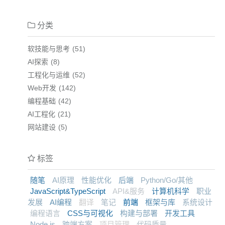
分类
软技能与思考
51
AI探索
8
工程化与运维
52
Web开发
142
编程基础
42
AI工程化
21
网站建设
5
标签
随笔
AI原理
性能优化
后端
Python/Go/其他
JavaScript&TypeScript
API&服务
计算机科学
职业
发展
AI编程
翻译
笔记
前端
框架与库
系统设计
编程语言
CSS与可视化
构建与部署
开发工具
Node.js
跨端方案
项目管理
代码质量