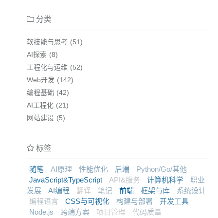
分类
软技能与思考
51
AI探索
8
工程化与运维
52
Web开发
142
编程基础
42
AI工程化
21
网站建设
5
标签
随笔
AI原理
性能优化
后端
Python/Go/其他
JavaScript&TypeScript
API&服务
计算机科学
职业
发展
AI编程
翻译
笔记
前端
框架与库
系统设计
编程语言
CSS与可视化
构建与部署
开发工具
Node.js
跨端方案
项目管理
代码质量