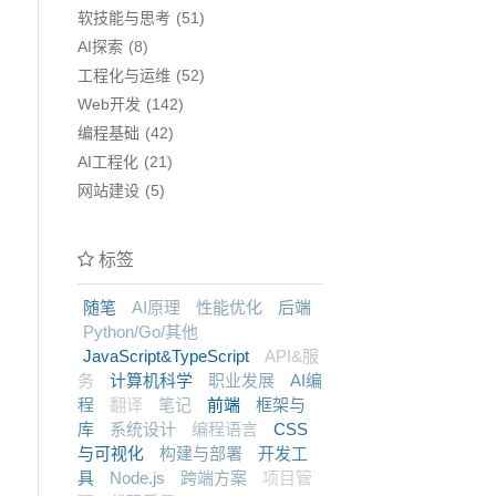
软技能与思考
51
AI探索
8
工程化与运维
52
Web开发
142
编程基础
42
AI工程化
21
网站建设
5
标签
随笔
AI原理
性能优化
后端
Python/Go/其他
JavaScript&TypeScript
API&服
务
计算机科学
职业发展
AI编
程
翻译
笔记
前端
框架与
库
系统设计
编程语言
CSS
与可视化
构建与部署
开发工
具
Node.js
跨端方案
项目管