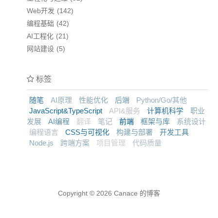
Web开发
142
编程基础
42
AI工程化
21
网站建设
5
标签
随笔
AI原理
性能优化
后端
Python/Go/其他
JavaScript&TypeScript
API&服务
计算机科学
职业
发展
AI编程
翻译
笔记
前端
框架与库
系统设计
编程语言
CSS与可视化
构建与部署
开发工具
Node.js
跨端方案
项目管理
代码质量
Copyright © 2026
Canace 的博客