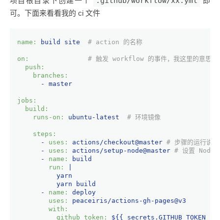
项目根目录下创建一个
.github/workflow/xx.yml
即
可。下面来看看我的 ci 文件
name:
build
site
# action 的名称
on:
# 触发 workflow 的事件，我这里的意思是只
push:
branches:
-
master
jobs:
build:
runs-on:
ubuntu-latest
# 环境镜像
steps:
-
uses:
actions/checkout@master
# 步骤的运行说明
-
uses:
actions/setup-node@master
# 设置 Node
-
name:
build
run:
|
          yarn
          yarn build
-
name:
deploy
uses:
peaceiris/actions-gh-pages@v3
with:
github_token:
${{
secrets.GITHUB_TOKEN
}}