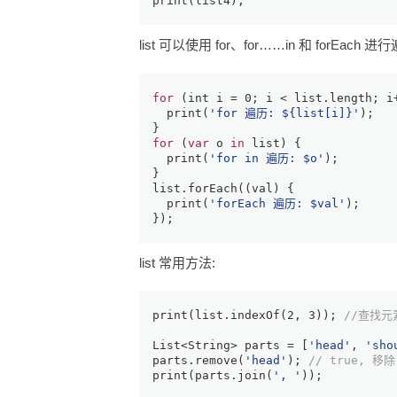
print
(list4);
list 可以使用 for、for……in 和 forEach 
for
 (
int
 i = 
0
; i < list.length; i
print
(
'for 遍历: 
${list[i]}
'
);
}
for
 (
var
 o 
in
 list) {
print
(
'for in 遍历: 
$o
'
);
}
list.forEach((val) {
print
(
'forEach 遍历: 
$val
'
);
});
list 常用方法:
print
(list.indexOf(
2
, 
3
)); 
//查找元素
List
<
String
> parts = [
'head'
, 
'sho
parts.remove(
'head'
); 
// true, 移
print
(parts.join(
', '
));