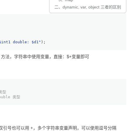
二、dynamic, var, object 三者的区别
$int1
 double: 
$d1
"
);
rint 方法，字符串中使用变量，直接：$+变量即可
 类型
ouble 类型
接可以双引号也可以用 +，多个字符串变量声明，可以使用逗号分隔