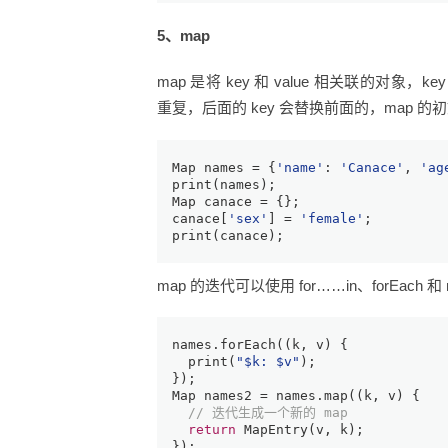
5、map
map 是将 key 和 value 相关联的对象，
重复，后面的 key 会替换前面的，map 
Map
 names = {
'name'
: 
'Canace'
, 
'ag
print
(names);
Map
 canace = {};
canace[
'sex'
] = 
'female'
;
print
(canace);
map 的迭代可以使用 for……in、forEach 
names.forEach((k, v) {
print
(
"
$k
: 
$v
"
);
});
Map
 names2 = names.map((k, v) {
// 迭代生成一个新的 map
return
 MapEntry(v, k);
});