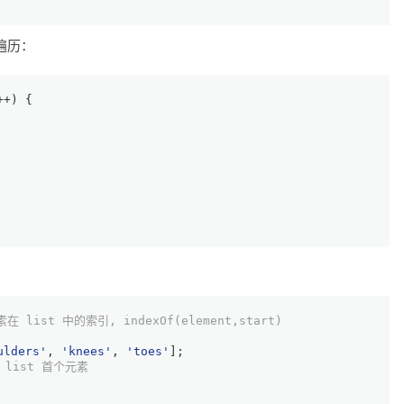
进行遍历：
++) {
在 list 中的索引, indexOf(element,start)
ulders'
, 
'knees'
, 
'toes'
];
除 list 首个元素