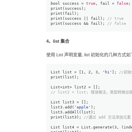
bool
 success = 
true
, fail = 
false
;
print
(success);
print
(fail);
print
(success || fail); 
// true
print
(success && fail); 
// false
4、list 集合
使用 List 声明变量, list 初始化的几种方式
List
 list = [
1
, 
2
, 
3
, 
'hi'
]; 
//初
print
(list);
List
<
int
> list2 = [];
// list2 = list; 错误做法，类型转换出
List
 list3 = [];
list3.add(
'apple'
);
list3.addAll(list);
print
(list3); 
//通过 add 方法添加元素
List
 list4 = 
List
.generate(
3
, (ind