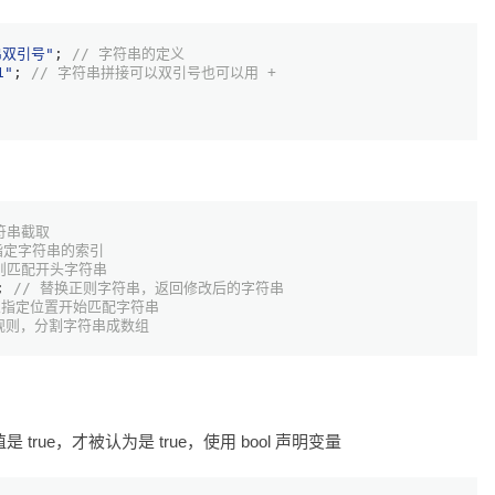
串双引号"
; 
// 字符串的定义
1
"
; 
// 字符串拼接可以双引号也可以用 +
字符串截取
指定字符串的索引
正则匹配开头字符串
; 
// 替换正则字符串，返回修改后的字符串
从指定位置开始匹配字符串
定规则，分割字符串成数组
值是 true，才被认为是 true，使用 bool 声明变量