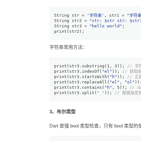
String
 str = 
'字符串'
, str1 = 
"字符
String
 str2 = 
"str: 
$str
 str: 
$str
String
 str3 = 
"hello world"
;
print
(str2);
字符串常用方法：
print
(str3.substring(
1
, 
3
)); 
// 
print
(str3.indexOf(
"el"
)); 
// 获取
print
(str3.startsWith(
"h"
)); 
// 
print
(str3.replaceAll(
"el"
, 
"ol"
))
print
(str3.contains(
"h"
, 
5
)); 
// 
print
(str3.split(
' '
)); 
// 根据指
3、布尔类型
Dart 是强 bool 类型检查，只有 bool 类型的