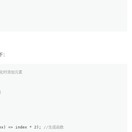
如下：
始化时添加元素
错
ex) => index * 
2
); 
//生成函数