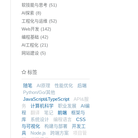
软技能与思考
51
AI探索
8
工程化与运维
52
Web开发
142
编程基础
42
AI工程化
21
网站建设
5
标签
随笔
AI原理
性能优化
后端
Python/Go/其他
JavaScript&TypeScript
API&服
务
计算机科学
职业发展
AI编
程
翻译
笔记
前端
框架与
库
系统设计
编程语言
CSS
与可视化
构建与部署
开发工
具
Node.js
跨端方案
项目管