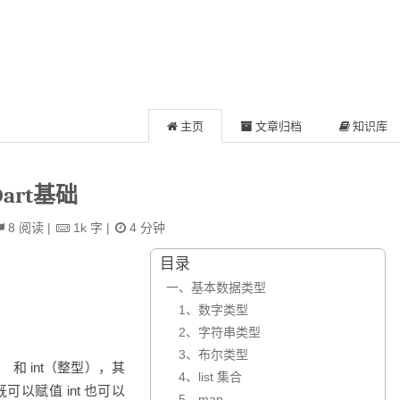
主页
文章归档
知识库
art基础
8
阅读
|
1k
字
|
4
分钟
目录
一、基本数据类型
1、数字类型
2、字符串类型
3、布尔类型
） 和 int（整型），其
4、list 集合
，既可以赋值 int 也可以
5、map