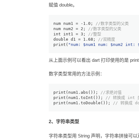
赋值 double。
num
 num1 = -
1.0
; 
//数字类型的父类
num
 num2 = 
2
; 
//数字类型的父类
int
 int1 = 
3
; 
//整型
double
 d1 = 
1.68
; 
//双精度
print
(
"num: 
$num1
 num: 
$num2
 int: 
从上面示例可以看出 dart 打印使用的是 p
数字类型常用的方法示例：
print
(num1.abs()); 
//求绝对值
print
(num1.toInt()); 
// 转换成 int
print
(num1.toDouble()); 
// 转换成 d
2、字符串类型
字符串类型用 String 声明，字符串拼