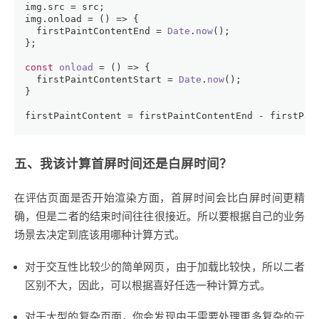
img.
src
 = src;
img.
onload
 = 
() =>
 {
  firstPaintContentEnd = 
Date
.
now
();
};
const
onload
 = (
) => {
  firstPaintContentStart = 
Date
.
now
();
}
firstPaintContent = firstPaintContentEnd - firstPai
五、我该计算首屏时间还是白屏时间？
在评估页面是否开始渲染方面，首屏时间会比白屏时间更精
确，但是二者的结束时间往往很接近。所以要根据自己的业务
场景去决定到底该用哪种计算方式。
对于交互性比较少的简单网页，由于加载比较快，所以二者
区别不大，因此，可以根据喜好任选一种计算方式。
对于大型的复杂页面，你会发现由于需要处理更多复杂的元