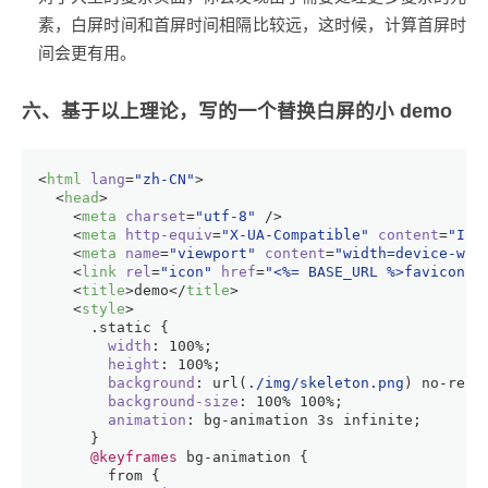
素，白屏时间和首屏时间相隔比较远，这时候，计算首屏时
间会更有用。
六、基于以上理论，写的一个替换白屏的小 demo
<
html
lang
=
"zh-CN"
>
<
head
>
<
meta
charset
=
"utf-8"
 />
<
meta
http-equiv
=
"X-UA-Compatible"
content
=
"IE=
<
meta
name
=
"viewport"
content
=
"width=device-wid
<
link
rel
=
"icon"
href
=
"<%= BASE_URL %>favicon.i
<
title
>
demo
</
title
>
<
style
>
.static
 {
width
: 
100%
;
height
: 
100%
;
background
: 
url
(
./img/skeleton.png
) no-repe
background-size
: 
100%
100%
;
animation
: bg-animation 
3s
 infinite;
      }
@keyframes
 bg-animation {
from
 {