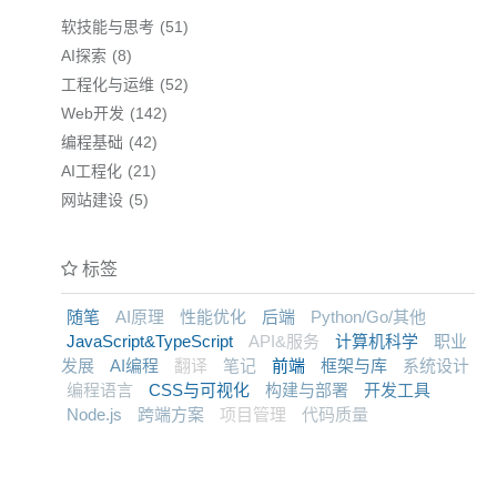
软技能与思考
51
AI探索
8
工程化与运维
52
Web开发
142
编程基础
42
AI工程化
21
网站建设
5
标签
随笔
AI原理
性能优化
后端
Python/Go/其他
JavaScript&TypeScript
API&服务
计算机科学
职业
发展
AI编程
翻译
笔记
前端
框架与库
系统设计
编程语言
CSS与可视化
构建与部署
开发工具
Node.js
跨端方案
项目管理
代码质量