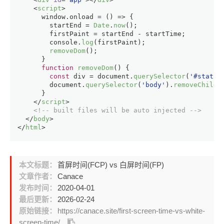
<
script
>
window
.
onload
 = 
() =>
 {
        startEnd = 
Date
.
now
();
        firstPaint = startEnd - startTime;
console
.
log
(firstPaint);
removeDom
();
      }
function
removeDom
(
) {
const
 div = 
document
.
querySelector
(
'#static
document
.
querySelector
(
'body'
).
removeChild
(
      }
</
script
>
<!-- built files will be auto injected -->
</
body
>
</
html
>
本文标题：
首屏时间(FCP) vs 白屏时间(FP)
文章作者：
Canace
发布时间：
2020-04-01
最后更新：
2026-02-24
原始链接：
https://canace.site/first-screen-time-vs-white-
screen-time/