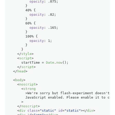
opacity
: .
075
;
        }
40%
 {
opacity
: .
82
;
        }
60%
 {
opacity
: .
165
;
        }
100%
 {
opacity
: 
1
;
        }
      }
</
style
>
<
script
>
      startTime = 
Date
.
now
();
</
script
>
</
head
>
<
body
>
<
noscript
>
<
strong
        >
We're sorry but flash-experiment doesn't w
        JavaScript enabled. Please enable it to con
      >
</
noscript
>
<
div
class
=
"static"
id
=
"static"
>
</
div
>
<
div
id
=
"app"
>
</
div
>