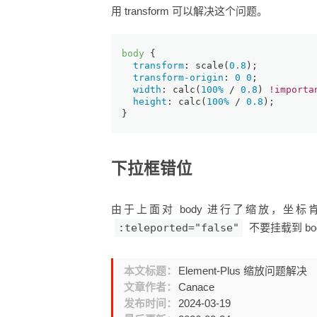
用 transform 可以解决这个问题。
body
 {
transform
: 
scale
(
0.8
);
transform-origin
: 
0
0
;
width
: 
calc
(
100%
 / 
0.8
) 
!importa
height
: 
calc
(
100%
 / 
0.8
);
}
下拉框错位
由于上面对 body 进行了缩放，坐
:teleported="false"
不要挂载到 bo
本文标题：
Element-Plus 缩放问题解决
文章作者：
Canace
发布时间：
2024-03-19