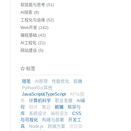
软技能与思考
51
AI探索
8
工程化与运维
52
Web开发
142
编程基础
42
AI工程化
21
网站建设
5
标签
随笔
AI原理
性能优化
后端
Python/Go/其他
JavaScript&TypeScript
API&服
务
计算机科学
职业发展
AI编
程
翻译
笔记
前端
框架与
库
系统设计
编程语言
CSS
与可视化
构建与部署
开发工
具
Node.js
跨端方案
项目管