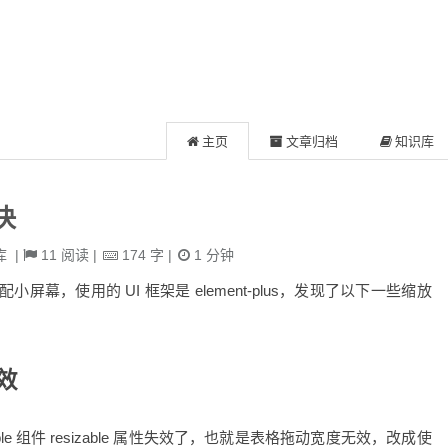
主页
文章归档
知识库
决
库
|
11
阅读
|
174
字
|
1
分钟
幕，使用的 UI 框架是 element-plus，发现了以下一些缩放
失效
able 组件 resizable 属性失效了，也就是表格拖动宽度无效，改成使