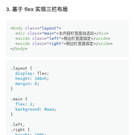
3. 基于 flex 实现三栏布局
<
body
class
=
"layout"
>
<
div
class
=
"main"
>
主内容栏宽度自适应
</
div
>
<
aside
class
=
"left"
>
侧边栏宽度固定
</
aside
>
<
aside
class
=
"right"
>
侧边栏宽度固定
</
aside
>
</
body
>
.layout
 {
display
: flex;
height
: 
100vh
;
margin
: 
0
;
}
.main
 {
flex
: 
1
;
background
: 
#aaa
;
}
.left
,
.right
 {
height
: 
100%
;