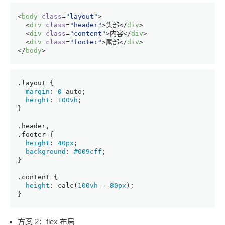
<
body
class
=
"layout"
>
<
div
class
=
"header"
>
头部
</
div
>
<
div
class
=
"content"
>
内容
</
div
>
<
div
class
=
"footer"
>
尾部
</
div
>
</
body
>
.layout
 {
margin
: 
0
 auto;
height
: 
100vh
;
}
.header
,
.footer
 {
height
: 
40px
;
background
: 
#009cff
;
}
.content
 {
height
: 
calc
(
100vh
 - 
80px
);
}
方案 2：flex 布局