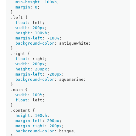
min-height
: 
100vh
;
margin
: 
0
;
}
.left
 {
float
: left;
width
: 
200px
;
height
: 
100vh
;
margin-left
: -
100%
;
background-color
: antiquewhite;
}
.right
 {
float
: right;
width
: 
200px
;
height
: 
200px
;
margin-left
: -
200px
;
background-color
: aquamarine;
}
.main
 {
width
: 
100%
;
float
: left;
}
.content
 {
height
: 
100vh
;
margin-left
: 
200px
;
margin-right
: 
200px
;
background-color
: bisque;