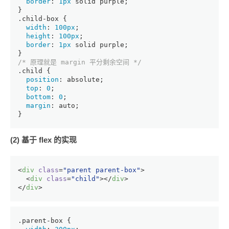
border
: 
1px
 solid purple;
}
.child-box
 {
width
: 
100px
;
height
: 
100px
;
border
: 
1px
 solid purple;
}
/* 原理就是 margin 平分剩余空间 */
.child
 {
position
: absolute;
top
: 
0
;
bottom
: 
0
;
margin
: auto;
}
(2) 基于 flex 的实现
<
div
class
=
"parent parent-box"
>
<
div
class
=
"child"
>
</
div
>
</
div
>
.parent-box
 {