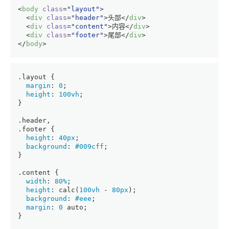
<
body
class
=
"layout"
>
<
div
class
=
"header"
>
头部
</
div
>
<
div
class
=
"content"
>
内容
</
div
>
<
div
class
=
"footer"
>
尾部
</
div
>
</
body
>
.layout
 {
margin
: 
0
;
height
: 
100vh
;
}
.header
,
.footer
 {
height
: 
40px
;
background
: 
#009cff
;
}
.content
 {
width
: 
80%
;
height
: 
calc
(
100vh
 - 
80px
);
background
: 
#eee
;
margin
: 
0
 auto;
}