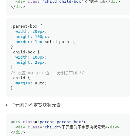
<
div
class
=
"child child-box"
>
定宽子元素
</
div
>
</
div
>
.parent-box
 {
width
: 
200px
;
height
: 
100px
;
border
: 
1px
 solid purple;
}
.child-box
 {
width
: 
100px
;
height
: 
20px
;
}
/* 设置 margin 值，平分剩余空间 */
.child
 {
margin
: auto;
}
子元素为不定宽块状元素
<
div
class
=
"parent parent-box"
>
<
div
class
=
"child"
>
子元素为不定宽块状元素
</
div
>
</
div
>