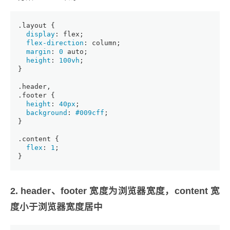
.layout
 {
display
: flex;
flex-direction
: column;
margin
: 
0
 auto;
height
: 
100vh
;
}
.header
,
.footer
 {
height
: 
40px
;
background
: 
#009cff
;
}
.content
 {
flex
: 
1
;
}
2. header、footer 宽度为浏览器宽度，content 宽
度小于浏览器宽度居中