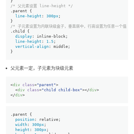
}
/* 父元素设置 line-height */
.parent
 {
line-height
: 
300px
;
}
/* 子元素设置为内联块级盒子，垂直居中，行高设置为任意一个值 */
.child
 {
display
: inline-block;
line-height
: 
1.5
;
vertical-align
: middle;
}
父元素一定，子元素为块级元素
<
div
class
=
"parent"
>
<
div
class
=
"child child-box"
>
</
div
>
</
div
>
.parent
 {
position
: relative;
width
: 
300px
;
height
: 
300px
;