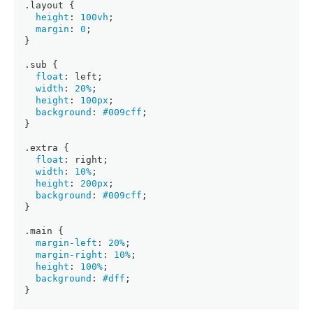
.layout
 {
height
: 
100vh
;
margin
: 
0
;
}
.sub
 {
float
: left;
width
: 
20%
;
height
: 
100px
;
background
: 
#009cff
;
}
.extra
 {
float
: right;
width
: 
10%
;
height
: 
200px
;
background
: 
#009cff
;
}
.main
 {
margin-left
: 
20%
;
margin-right
: 
10%
;
height
: 
100%
;
background
: 
#dff
;
}