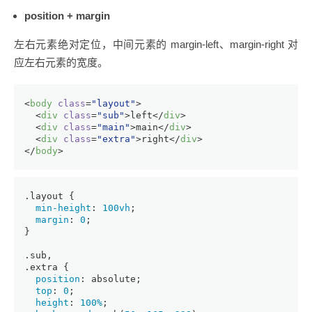
position + margin
左右元素绝对定位，中间元素的 margin-left、margin-right 对
应左右元素的宽度。
<
body
class
=
"layout"
>
<
div
class
=
"sub"
>
left
</
div
>
<
div
class
=
"main"
>
main
</
div
>
<
div
class
=
"extra"
>
right
</
div
>
</
body
>
.layout
 {
min-height
: 
100vh
;
margin
: 
0
;
}
.sub
,
.extra
 {
position
: absolute;
top
: 
0
;
height
: 
100%
;