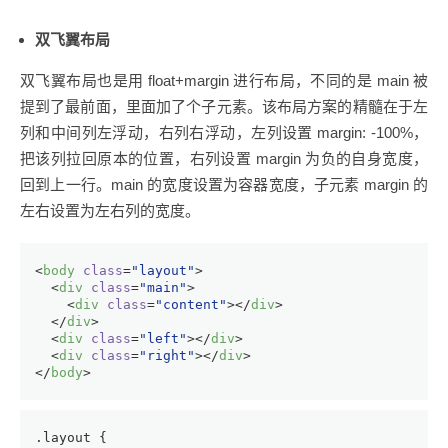
双飞翼布局
双飞翼布局也是用 float+margin 进行布局，不同的是 main 被
提到了最前面，里面加了个子元素。该布局方案的精髓在于左
列和中间列左浮动，右列右浮动，左列设置 margin: -100%，
把该列拉回原本的位置，右列设置 margin 为负的自身宽度，
回到上一行。main 的宽度设置为容器宽度，子元素 margin 的
左右设置为左右列的宽度。
<
body
class
=
"layout"
>
<
div
class
=
"main"
>
<
div
class
=
"content"
>
</
div
>
</
div
>
<
div
class
=
"left"
>
</
div
>
<
div
class
=
"right"
>
</
div
>
</
body
>
.layout
 {