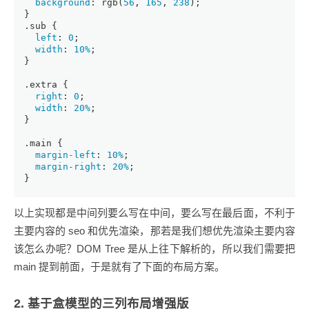
background
: 
rgb
(
56
, 
165
, 
238
);
}
.sub
 {
left
: 
0
;
width
: 
10%
;
}
.extra
 {
right
: 
0
;
width
: 
20%
;
}
.main
 {
margin-left
: 
10%
;
margin-right
: 
20%
;
}
以上实现都是中间列要么写在中间，要么写在最后面，不利于
主要内容的 seo 和优先渲染，那若是我们想优先渲染主要内容
该怎么办呢？DOM Tree 是从上往下解析的，所以我们需要把
main 提到前面，于是就有了下面的布局方案。
2. 基于盒模型的三列布局增强版