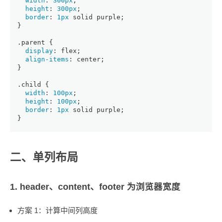
width
: 
300px
;
height
: 
300px
;
border
: 
1px
 solid purple;
}
.parent
 {
display
: flex;
align-items
: center;
}
.child
 {
width
: 
100px
;
height
: 
100px
;
border
: 
1px
 solid purple;
}
二、单列布局
1. header、content、footer 为浏览器宽度
方案 1：计算中间列高度