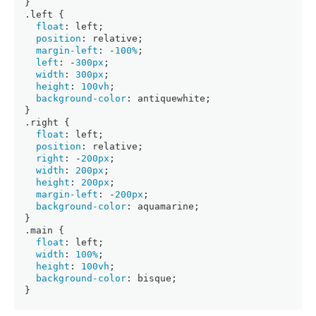
}
.left
 {
float
: left;
position
: relative;
margin-left
: -
100%
;
left
: -
300px
;
width
: 
300px
;
height
: 
100vh
;
background-color
: antiquewhite;
}
.right
 {
float
: left;
position
: relative;
right
: -
200px
;
width
: 
200px
;
height
: 
200px
;
margin-left
: -
200px
;
background-color
: aquamarine;
}
.main
 {
float
: left;
width
: 
100%
;
height
: 
100vh
;
background-color
: bisque;
}