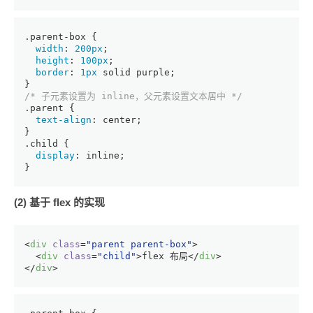
.parent-box
 {
width
: 
200px
;
height
: 
100px
;
border
: 
1px
 solid purple;
}
/* 子元素设置为 inline，父元素设置文本居中 */
.parent
 {
text-align
: center;
}
.child
 {
display
: inline;
}
(2) 基于 flex 的实现
<
div
class
=
"parent parent-box"
>
<
div
class
=
"child"
>
flex 布局
</
div
>
</
div
>