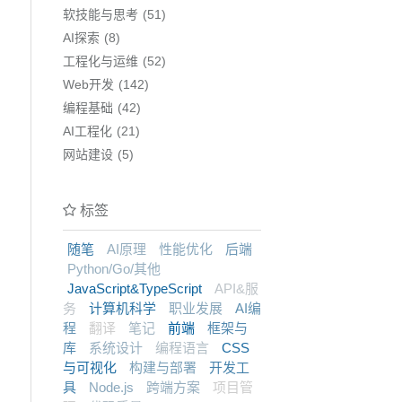
软技能与思考
51
AI探索
8
工程化与运维
52
Web开发
142
编程基础
42
AI工程化
21
网站建设
5
标签
随笔
AI原理
性能优化
后端
Python/Go/其他
JavaScript&TypeScript
API&服
务
计算机科学
职业发展
AI编
程
翻译
笔记
前端
框架与
库
系统设计
编程语言
CSS
与可视化
构建与部署
开发工
具
Node.js
跨端方案
项目管