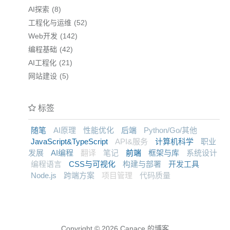
AI探索
8
工程化与运维
52
Web开发
142
编程基础
42
AI工程化
21
网站建设
5
标签
随笔
AI原理
性能优化
后端
Python/Go/其他
JavaScript&TypeScript
API&服务
计算机科学
职业
发展
AI编程
翻译
笔记
前端
框架与库
系统设计
编程语言
CSS与可视化
构建与部署
开发工具
Node.js
跨端方案
项目管理
代码质量
Copyright © 2026
Canace 的博客