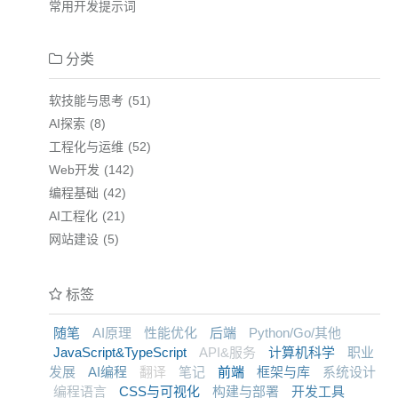
常用开发提示词
分类
软技能与思考
51
AI探索
8
工程化与运维
52
Web开发
142
编程基础
42
AI工程化
21
网站建设
5
标签
随笔
AI原理
性能优化
后端
Python/Go/其他
JavaScript&TypeScript
API&服务
计算机科学
职业
发展
AI编程
翻译
笔记
前端
框架与库
系统设计
编程语言
CSS与可视化
构建与部署
开发工具