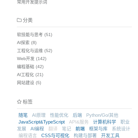
常用开发提示词
分类
软技能与思考
51
AI探索
8
工程化与运维
52
Web开发
142
编程基础
42
AI工程化
21
网站建设
5
标签
随笔
AI原理
性能优化
后端
Python/Go/其他
JavaScript&TypeScript
API&服务
计算机科学
职业
发展
AI编程
翻译
笔记
前端
框架与库
系统设计
编程语言
CSS与可视化
构建与部署
开发工具