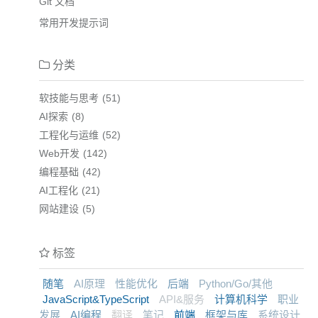
Git 文档
常用开发提示词
分类
软技能与思考
51
AI探索
8
工程化与运维
52
Web开发
142
编程基础
42
AI工程化
21
网站建设
5
标签
随笔
AI原理
性能优化
后端
Python/Go/其他
JavaScript&TypeScript
API&服务
计算机科学
职业
发展
AI编程
翻译
笔记
前端
框架与库
系统设计