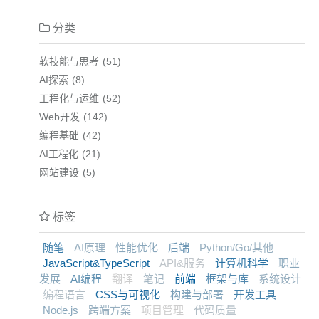
分类
软技能与思考
51
AI探索
8
工程化与运维
52
Web开发
142
编程基础
42
AI工程化
21
网站建设
5
标签
随笔
AI原理
性能优化
后端
Python/Go/其他
JavaScript&TypeScript
API&服务
计算机科学
职业
发展
AI编程
翻译
笔记
前端
框架与库
系统设计
编程语言
CSS与可视化
构建与部署
开发工具
Node.js
跨端方案
项目管理
代码质量